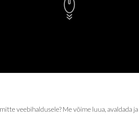
itte veebihaldusele? Me võime luua, avaldada ja j